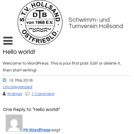
Skip
to
content
Schwimm- und
Turnverein Hollsand
Hello world!
Startseite
Schwimmen
Welcome to WordPress. This is your first post. Edit or delete it,
then start writing!
Gymnastik
10. Mai 2016
Termine 2026
Uncategorized
Über uns
Krämer
1 Comment
Kontakt / Mitglied werden
One Reply to “Hello world!”
Datenschutz / Impressum
Mr WordPress
sagt: