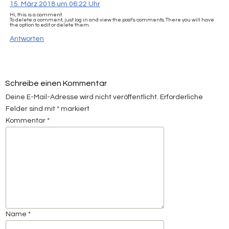
15. März 2018 um 06:22 Uhr
Hi, this is a comment.
To delete a comment, just log in and view the post's comments. There you will have
the option to edit or delete them.
Antworten
Schreibe einen Kommentar
Deine E-Mail-Adresse wird nicht veröffentlicht.
Erforderliche
Felder sind mit
*
markiert
Kommentar
*
Name
*